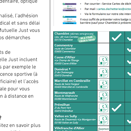
 dentaire, optique
alisé, l’adhésion
ical et sans délai
Mutuelle Just vous
vos démarches
ts de
lle Just incluent
ns par exemple le
cence sportive (à
ciaire) et l’accès
cale pour vous
n à distance en
?
tez en savoir plus