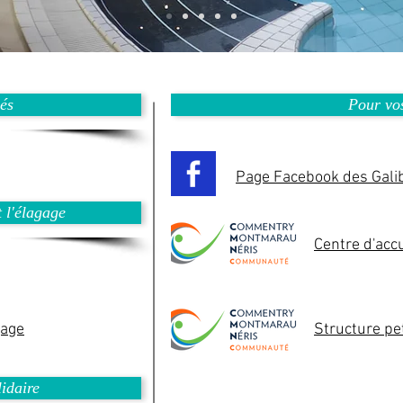
és
Pour vos
Page Facebook des Gali
 l'élagage
Centre d'accu
gage
Structure pe
idaire