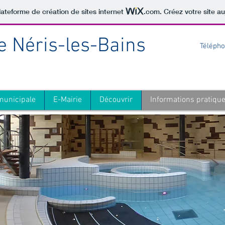
lateforme de création de sites internet
.com
. Créez votre site au
de Néris-les-Bains
Télépho
municipale
E-Mairie
Découvrir
Informations pratiqu