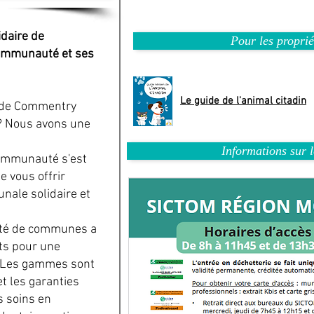
idaire de
Pour les proprié
ommunauté et ses
Le guide de l'animal citadin
n de Commentry
 Nous avons une
Informations sur l
ommunauté s'est
de vous offrir
nale solidaire et
uté de communes a
its pour une
. Les gammes sont
t les garanties
 soins en