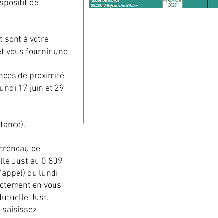
spositif de
t sont à votre
et vous fournir une
nces de proximité
ndi 17 juin et 29
tance).
 créneau de
lle Just au 0 809
l’appel) du lundi
ectement en vous
Mutuelle Just.
 saisissez