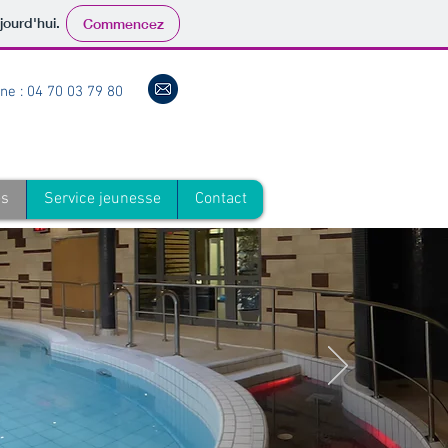
jourd'hui.
Commencez
ne : 04 70 03 79 80
es
Service jeunesse
Contact