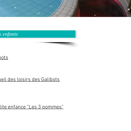
 enfants
bots
eil des loisirs des Galibots
tite enfance "Les 3 pommes"