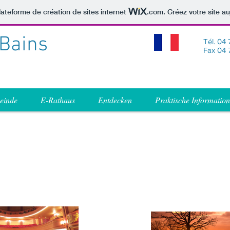
lateforme de création de sites internet
.com
. Créez votre site au
-Bains
Tél. 04
Fax 04 
einde
E-Rathaus
Entdecken
Praktische Informatio