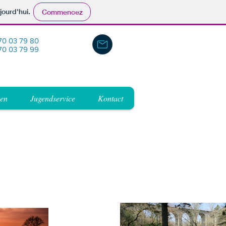
jourd'hui.
Commencez
 70 03 79 80
70 03 79 99
nen
Jugendservice
Kontact