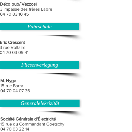
Déco pub/ Vezzosi
3 impasse des frères Labre
04 70 03 10 45
Fahrschule
Eric Crescent
3 rue Voltaire
04 70 03 09 41
Fliesenverlegung
M. Nyga
15 rue Barra
04 70 04 07 36
Generalelekrizität
Société Générale d'Électricité
15 rue du Commandant Goëtschy
04 70 03 22 14