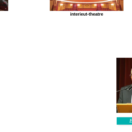
interieut-theatre
B