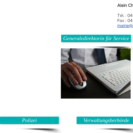
Alain C
Tél. : 0
Fax : 0
mairie@n
Generaledirektorin für Service
Polizei
Verwaltungsberhörde